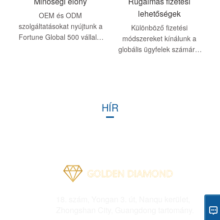
Minőségi előny
Rugalmas fizetési
lehetőségek
OEM és ODM
szolgáltatásokat nyújtunk a
Különböző fizetési
Fortune Global 500 vállalat
módszereket kínálunk a
számára, és kiemelkedő
globális ügyfelek számára,
termékteljesítményekkel
ideértve a hitelkártyákat, az
büszkélkedhetünk. Akár a
elektronikus transzfert stb.
tervezés, akár az anyagok
Kínálva, így kényelmesebbé
szempontjából ...
teszi a választást ...
HÍR
Cím
18. szám, Yongan 3. út, Nanqu kerület,
Zhongshan City, Guangdong tartomány.