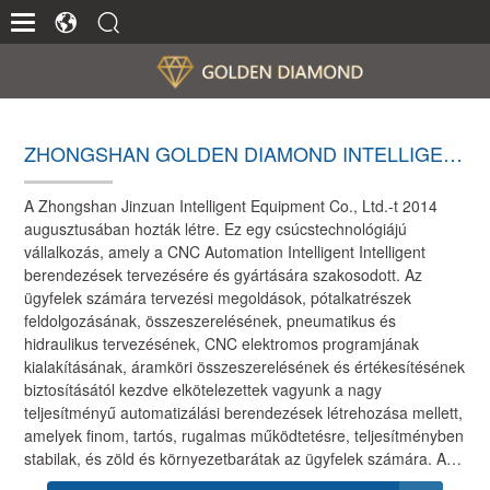
ZHONGSHAN GOLDEN DIAMOND INTELLIGEN
T EQUIPMENT CO., LTD
A Zhongshan Jinzuan Intelligent Equipment Co., Ltd.-t 2014
augusztusában hozták létre. Ez egy csúcstechnológiájú
vállalkozás, amely a CNC Automation Intelligent Intelligent
berendezések tervezésére és gyártására szakosodott. Az
ügyfelek számára tervezési megoldások, pótalkatrészek
feldolgozásának, összeszerelésének, pneumatikus és
hidraulikus tervezésének, CNC elektromos programjának
kialakításának, áramköri összeszerelésének és értékesítésének
biztosításától kezdve elkötelezettek vagyunk a nagy
teljesítményű automatizálási berendezések létrehozása mellett,
amelyek finom, tartós, rugalmas működtetésre, teljesítményben
stabilak, és zöld és környezetbarátak az ügyfelek számára. A
társaság a Guangdong tartomány Zhongshan City déli