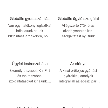
Globális gyors szállítás
Globális ügyfélszolgálat
Van egy hatékony logisztikai
Világszerte 7*24 órás
hálózatunk annak
akadálymentes link-
biztosítása érdekében, hogy
szolgáltatást nyújtunk
megrendelései elérjék a
ügyfeleinknek. Nem számít,
világ bármely helyet
melyik országból származik,
időszerű válaszokat és
szamárokat kaphat ...
Ügyfél testreszabása
Ár előnye
Személyre szabott K + F -t
A kínai erőteljes gyártási
és testreszabási
gyárakkal, amelyek
szolgáltatásokat kínálunk. A
integrálják az egész ipari
termékeket az Ön egyedi
láncot, teljes mértékben
követelményei szerint
rendelkezünk az ár
testreszabják, beleértve a
előnyeivel, lehetővé téve a
márkát, a színt, a ...
termékek számára a Quickl
...