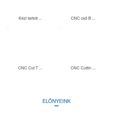
Kézi tartott ...
CNC cső B ...
CNC Cut T ...
CNC Cuttin ...
ELŐNYEINK