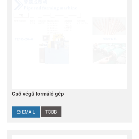
Cső végű formáló gép
EMAIL
TÖBB