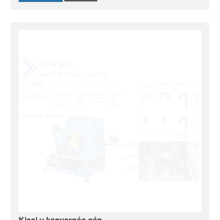
Kicsi u kanyargós gép