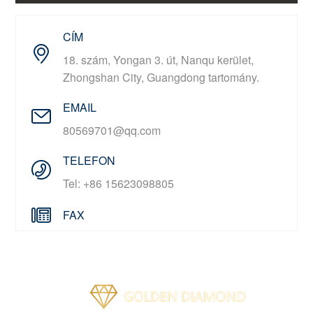
CÍM
18. szám, Yongan 3. út, Nanqu kerület,
Zhongshan City, Guangdong tartomány.
EMAIL
80569701@qq.com
TELEFON
Tel: +86 15623098805
FAX