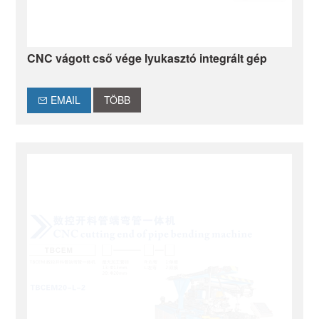
CNC vágott cső vége lyukasztó integrált gép
EMAIL
TÖBB