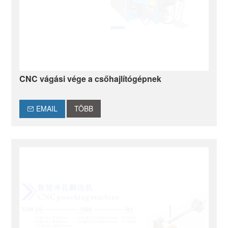
CNC vágási vége a csőhajlítógépnek
EMAIL
TÖBB