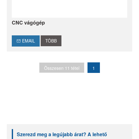
CNC vágógép
EMAIL
TÖBB
Összesen 11 tétel
1
Szerezd meg a legújabb árat? A lehető