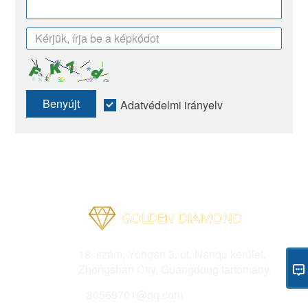
Benyújt
Adatvédelmi irányelv
Cím
18. szám, Yongan 3. út, Nanqu kerület,
Zhongshan City, Guangdong tartomány.
Email
80569701@qq.com