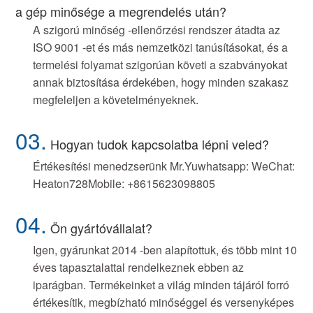
a gép minősége a megrendelés után?
A szigorú minőség -ellenőrzési rendszer átadta az
ISO 9001 -et és más nemzetközi tanúsításokat, és a
termelési folyamat szigorúan követi a szabványokat
annak biztosítása érdekében, hogy minden szakasz
megfeleljen a követelményeknek.
03.
Hogyan tudok kapcsolatba lépni veled?
Értékesítési menedzserünk Mr.Yuwhatsapp: WeChat:
Heaton728Mobile: +8615623098805
04.
Ön gyártóvállalat?
Igen, gyárunkat 2014 -ben alapítottuk, és több mint 10
éves tapasztalattal rendelkeznek ebben az
iparágban. Termékeinket a világ minden tájáról forró
értékesítik, megbízható minőséggel és versenyképes