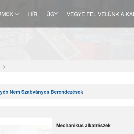
RMÉK
HÍR
ÜGY
VEGYE FEL VELÜNK A K
k
>
yéb Nem Szabványos Berendezések
Mechanikus alkatrészek