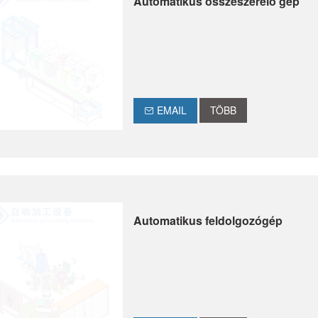
Automatikus összeszerelő gép
EMAIL
TÖBB
Automatikus feldolgozógép