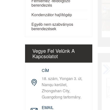
Fémlemez -feldolgozó
berendezés
Kondenzátor hajlítógép
Egyéb nem szabványos
berendezések
Vegye Fel Velünk A
Kapcsolatot
CÍM
18. szám, Yongan 3. út,
Nanqu kerület,
Zhongshan City,
Guangdong tartomány.
EMAIL