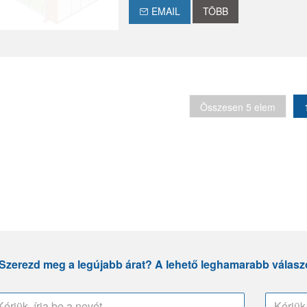
EMAIL
TÖBB
Összesen 5 elem
Szerezd meg a legújabb árat? A lehető leghamarabb válaszo