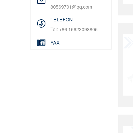
80569701@qq.com
TELEFON
Tel: +86 15623098805
FAX