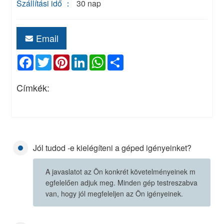
Szállítási idő ：
30 nap
Email
Facebook
Twitter
Pinterest
LinkedIn
WhatsApp
Share
Címkék:
Jól tudod -e kielégíteni a géped igényeinket?
A javaslatot az Ön konkrét követelményeinek m
egfelelően adjuk meg. Minden gép testreszabva
van, hogy jól megfeleljen az Ön igényeinek.