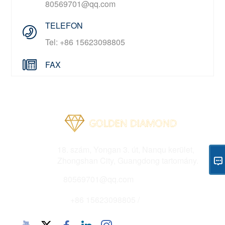
80569701@qq.com
TELEFON
Tel: +86 15623098805
FAX
Cím
18. szám, Yongan 3. út, Nanqu kerület,
Zhongshan City, Guangdong tartomány.
Email
80569701@qq.com
Telefon
+86 15623098805 /